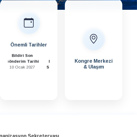
Önemli Tarihler
Bildiri
Kongre Merkezi
Değerlendirme
& Ulaşım
Sonuçları Kabul /
Red Bildirim
Tarihi
25 Ocak 2027
ganizasyon Sekreteryası