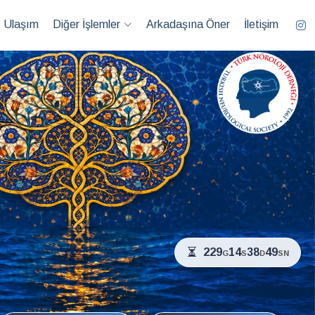
Ulaşım
Diğer İşlemler
Arkadaşına Öner
İletişim
229
14
38
47
G
S
D
SN