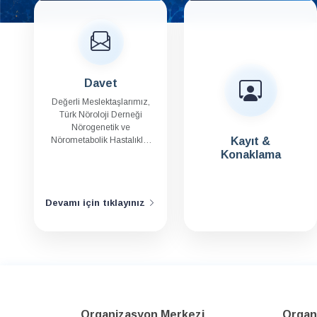
Davet
Değerli Meslektaşlarımız,
Türk Nöroloji Derneği
Nörogenetik ve
Nörometabolik Hastalıklar
Kayıt &
Çalışma Grubu olarak,
Konaklama
sizleri 25–28 Mart 2027
tarihlerinde İstanbul’da
düzenleyeceğimiz 4.
Devamı için tıklayınız
Nörogenetik ve
Nörometabolik Hastalıklar
Kongresi ve 13. Nadir
Hastalıklar Okulu’na
içtenlikle davet etmekten
büyük mutluluk duyuyoruz.
Organizasyon Merkezi
Organi