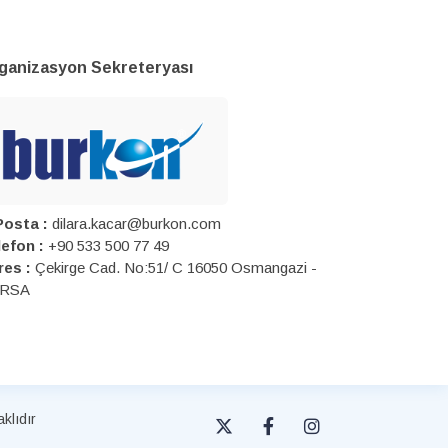
ganizasyon Sekreteryası
Posta :
dilara.kacar@burkon.com
efon :
+90 533 500 77 49
res :
Çekirge Cad. No:51/ C 16050 Osmangazi -
RSA
klıdır