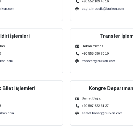
9
+90 552 109 46 16
urkon.com
cagla.incecik@burkon.com
ldiri İşlemleri
Transfer İşlem
das
Hakan Yılmaz
0
+90 555 090 70 10
rkon.com
transfer@burkon.com
 Bileti İşlemleri
Kongre Departman
Samet Başar
8
+90 507 622 31 27
rkon.com
samet.basar@burkon.com