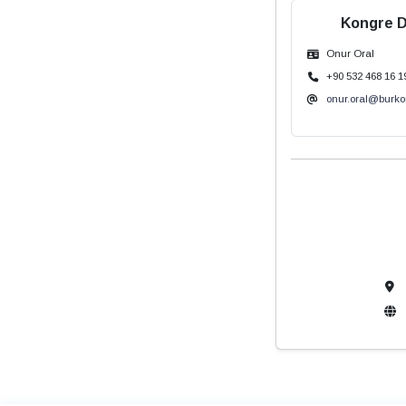
Kongre D
Onur Oral
+90 532 468 16 1
onur.oral@burk