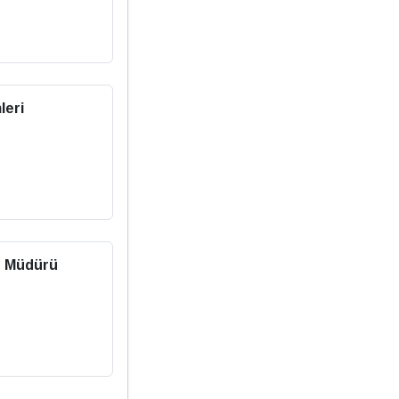
leri
 Müdürü