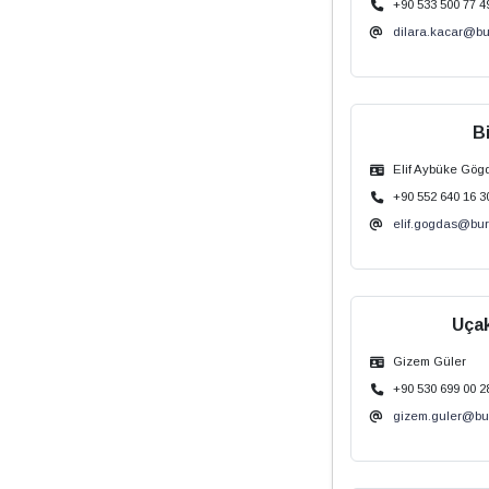
+90 533 500 77 4
dilara.kacar@b
Bi
Elif Aybüke Gög
+90 552 640 16 3
elif.gogdas@bu
Uçak
Gizem Güler
+90 530 699 00 2
gizem.guler@bu