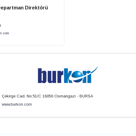
epartman Direktörü
9
on.com
Çekirge Cad. No:51/C 16050 Osmangazi - BURSA
www.burkon.com