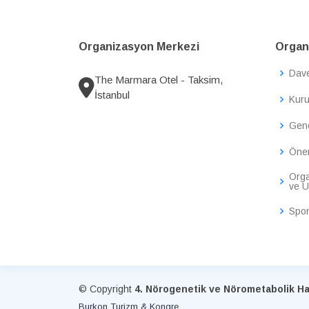
Organizasyon Merkezi
Organi
Dav
The Marmara Otel - Taksim,
İstanbul
Kuru
Gene
Önem
Orga
ve U
Spon
© Copyright
4. Nörogenetik ve Nörometabolik Has
Burkon Turizm & Kongre