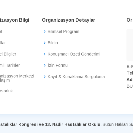
zasyon Bilgi
Organizasyon Detaylar
Or
et
Bilimsel Program
llar
Bildiri
l Bilgiler
Konuşmacı Özeti Gönderimi
li Tarihler
İzin Formu
E-
Tel
nizasyon Merkezi
Kayıt & Konaklama Sorgulama
Ad
laşım
BU
sorluk
talıklar Kongresi ve 13. Nadir Hastalıklar Okulu
. Bütün Hakları Sa